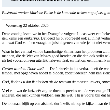
Pastoraal werker Marlene Falke is de komende weken nog afwezig in 
Woensdag 22 oktober 2025.
Deze zondag lezen we in het Evangelie volgens Lucas weer een bekende 
gelijkenis een
omkering
. Dat deed hij bijvoorbeeld ook al in het ver
aan wat God van hen vraagt, en juist degenen van wie je het niet ver
Waar in het verhaal van de barmhartige Samaritaan het probleem zit in 
mannen, die de Wet van Mozes goed kenden en die dan ook strikt naleef
als het vooral om een uiterlijk naleven gaat, en niet om een innerlijk n
Gezien worden. Door wie?
— De farizeeër in het verhaal leeft de we
tempel, met opgeheven hoofd te bidden, zodat iedereen hem kan zien:
God, ik dank u dat ik niet ben als de rest van de mensen, rovers, onre
Veel van wat de farizeeër zegt te doen, is precies wat de wet vraagt: H
anderen, die niet kunnen voldoen aan die wet. Hij is vooral blij dat hij
De tollenaar blijft op een afstand, durft zelfs niet op te kijken naar 