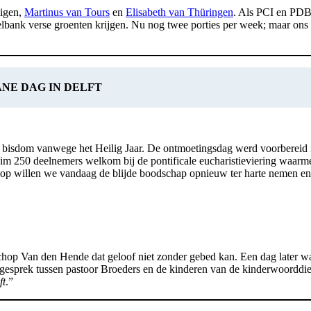
ligen,
Martinus van Tours
en
Elisabeth van Thüringen
. Als PCI en PDB 
selbank verse groenten krijgen. Nu nog twee porties per week; maar ons
NE DAG IN DELFT
t bisdom vanwege het Heilig Jaar. De ontmoetingsdag werd voorbereid i
uim 250 deelnemers welkom bij de pontificale eucharistieviering waarme
hoop willen we vandaag de blijde boodschap opnieuw ter harte nemen en
sschop Van den Hende dat geloof niet zonder gebed kan. Een dag later
het gesprek tussen pastoor Broeders en de kinderen van de kinderwoor
ft
.”