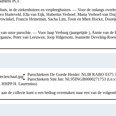
 namens PCI.
n: thuis, in de ziekenhuizen en verpleeghuizen. — Voor de onlangs ove
 Ivo Harteveld, Ella van Eijk, Hubertus Verhoef, Maria Verhoef-van D
inkel, Francis Heineman, Sacha Lim, Toon en Mien Hockx, Doortje e
van onze parochie. — Voor Jaap Verburg (jaargetijde ), Annie van d
gaauw, Peter van Leeuwen, Joop Hilgersom, Jeannette Develing-Roest
Parochiekern De Goede Herder: NL08 RABO 0375 30
Parochiekern Sint Jan: NL95INGB0000271753 (t.n.v
. HHPP H. Laurentius)
age aan de collecte kunt u een bedrag overmaken naar een van de volgen