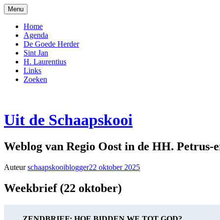
Naar
Menu
de
inhoud
Home
springen
Agenda
De Goede Herder
Sint Jan
H. Laurentius
Links
Zoeken
Uit de Schaapskooi
Weblog van Regio Oost in de HH. Petrus-
Auteur
schaapskooiblogger
22 oktober 2025
Weekbrief (22 oktober)
ZENDBRIEF: HOE BIDDEN WE TOT GOD?