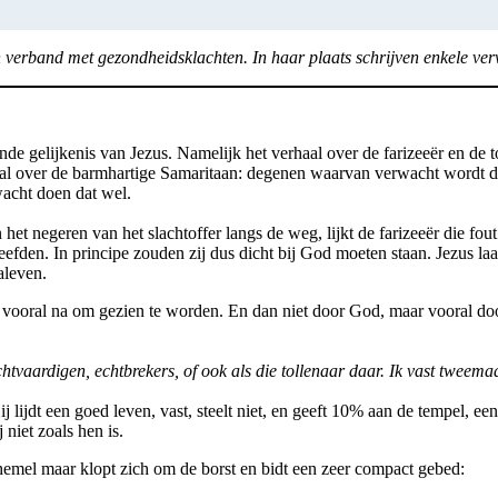
verband met gezondheidsklachten. In haar plaats schrijven enkele verv
gelijkenis van Jezus. Namelijk het verhaal over de farizeeër en de tol
haal over de barmhartige Samaritaan: degenen waarvan verwacht wordt da
wacht doen dat wel.
het negeren van het slachtoffer langs de weg, lijkt de farizeeër die fout
den. In principe zouden zij dus dicht bij God moeten staan. Jezus laat 
aleven.
t vooral na om gezien te worden. En dan niet door God, maar vooral d
chtvaardigen, echtbrekers, of ook als die tollenaar daar. Ik vast tweem
ij lijdt een goed leven, vast, steelt niet, en geeft 10% aan de tempel, 
 niet zoals hen is.
de hemel maar klopt zich om de borst en bidt een zeer compact gebed: