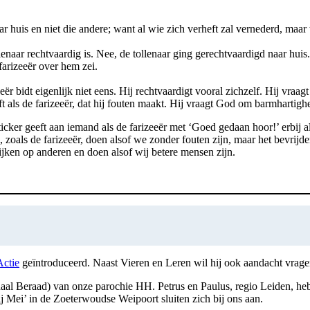
r huis en niet die andere; want al wie zich verheft zal vernederd, maa
lenaar rechtvaardig is. Nee, de tollenaar ging gerechtvaardigd naar huis
farizeeër over hem zei.
bidt eigenlijk niet eens. Hij rechtvaardigt vooral zichzelf. Hij vraagt 
eft als de farizeeër, dat hij fouten maakt. Hij vraagt God om barmharti
icker geeft aan iemand als de farizeeër met ‘Goed gedaan hoor!’ erbij
oals de farizeeër, doen alsof we zonder fouten zijn, maar het bevrijde
jken op anderen en doen alsof wij betere mensen zijn.
Actie
geïntroduceerd. Naast Vieren en Leren wil hij ook aandacht vragen
naal Beraad) van onze parochie HH. Petrus en Paulus, regio Leiden, h
 Mei’ in de Zoeterwoudse Weipoort sluiten zich bij ons aan.