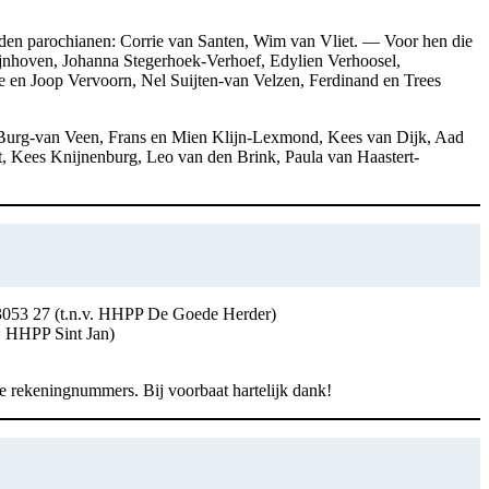
rleden parochianen: Corrie van Santen, Wim van Vliet. — Voor hen die
uijnhoven, Johanna Stegerhoek-Verhoef, Edylien Verhoosel,
n Joop Vervoorn, Nel Suijten-van Velzen, Ferdinand en Trees
e Burg-van Veen, Frans en Mien Klijn-Lexmond, Kees van Dijk, Aad
, Kees Knijnenburg, Leo van den Brink, Paula van Haastert-
53 27 (t.n.v. HHPP De Goede Herder)
. HHPP Sint Jan)
de rekeningnummers. Bij voorbaat hartelijk dank!