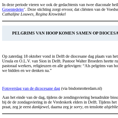
In deze periode vieren we ook de gedachtenis van twee diaconale hei
Groentedeler
’. Deze stichting zorgt ervoor, dat cliënten van de Voed
Cathalijne Louwes, Regina Krowinkel
PELGRIMS VAN HOOP KOMEN SAMEN OP DIOCESA
Op zaterdag 18 oktober vond in Delft de diocesane dag plaats van he
Ursula en O.L.V. van Sion in Delft. Pastoor Walter Broeders heette r
pastoraal werkers, religieuzen en alle gelovigen: “Als pelgrims van 
we bidden en we denken na.”
Fotoverslag van de dicocesane dag
(via bisdomrotterdam.nl)
Aan het einde van de dag, tijdens de zendingsviering benadrukte bi
bij de de zondagsviering in de Vredeskerk elders in Delft. Tijdens 
praat, zeg je eerst
dankjewel
, daarna zeg je
sorry
, en tenslotte
alsjeblie