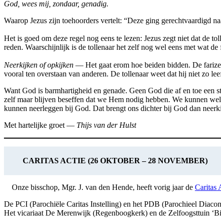
God, wees mij, zondaar, genadig.
Waarop Jezus zijn toehoorders vertelt: “Deze ging gerechtvaardigd naa
Het is goed om deze regel nog eens te lezen: Jezus zegt niet dat de tol
reden. Waarschijnlijk is de tollenaar het zelf nog wel eens met wat de 
Neerkijken of opkijken
— Het gaat erom hoe beiden bidden. De farizeeër 
vooral ten overstaan van anderen. De tollenaar weet dat hij niet zo le
Want God is barmhartigheid en genade. Geen God die af en toe een st
zelf maar blijven beseffen dat we Hem nodig hebben. We kunnen wel, z
kunnen neerleggen bij God. Dat brengt ons dichter bij God dan neerki
Met hartelijke groet —
Thijs van der Hulst
CARITAS ACTIE (26 OKTOBER – 28 NOVEMBER)
Onze bisschop, Mgr. J. van den Hende, heeft vorig jaar de
Caritas 
De PCI (Parochiële Caritas Instelling) en het PDB (Parochieel Diaco
Het vicariaat De Merenwijk (Regenboogkerk) en de Zelfoogsttuin ‘Bij