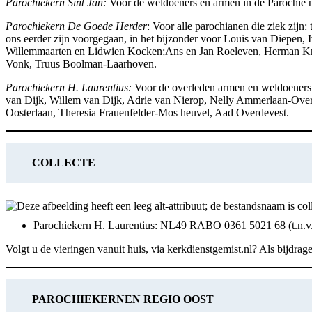
Parochiekern Sint Jan:
Voor de weldoeners en armen in de Parochie
Parochiekern De Goede Herder
: Voor alle parochianen die ziek zij
ons eerder zijn voorgegaan, in het bijzonder voor Louis van Diepen,
Willemmaarten en Lidwien Kocken;Ans en Jan Roeleven, Herman Krow
Vonk, Truus Boolman-Laarhoven.
Parochiekern H. Laurentius:
Voor de overleden armen en weldoeners 
van Dijk, Willem van Dijk, Adrie van Nierop, Nelly Ammerlaan-Over
Oosterlaan, Theresia Frauenfelder-Mos heuvel, Aad Overdevest.
COLLECTE
Parochiekern H. Laurentius: NL49 RABO 0361 5021 68 (t.n.v
Volgt u de vieringen vanuit huis, via kerkdienstgemist.nl? Als bijdr
PAROCHIEKERNEN REGIO OOST