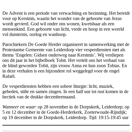
De Advent is een periode van verwachting en bezinning. Het bereidt
voor op Kerstmis, waarin het wonder van de geboorte van Jezus
wordt gevierd. God wil onder ons wonen, kwetsbaar als een
mensenkind. Een geboorte van licht, vrede en hoop in een wereld
vol duisternis, oorlog en wanhoop.
Parochiekern De Goede Herder organiseert in samenwerking met de
Protestantse Gemeente van Leiderdorp vier vesperdiensten met als
thema ‘Engelen: Gidsen onderweg naar Kerstmis’. Wij verdiepen
ons dit jaar in het bijbelboek Tobit. Het vertelt ons het verhaal van
de blind geworden Tobit, zijn vrouw Anna en hun zoon Tobias. En
in deze verhalen is een bijzondere rol weggelegd voor de engel
Rafaël.
De vesperdiensten hebben een sobere liturgie: licht, muziek,
gebeden, stilte en samen zingen. In een half uur tot rust komen in de
hectiek van de drukke decembermaand.
Wanneer en waar
: op 28 november in de Dorpskerk, Leiderdorp; op
5 en 12 december in de Goede-Herderkerk, Zoeterwoude-Rijndijk;
op 19 december in de Dorpskerk, Leiderdorp. Tijd: 19:15-19:45 uur