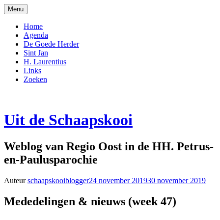
Naar
Menu
de
inhoud
Home
springen
Agenda
De Goede Herder
Sint Jan
H. Laurentius
Links
Zoeken
Uit de Schaapskooi
Weblog van Regio Oost in de HH. Petrus-
en-Paulusparochie
Auteur
schaapskooiblogger
24 november 2019
30 november 2019
Mededelingen & nieuws (week 47)