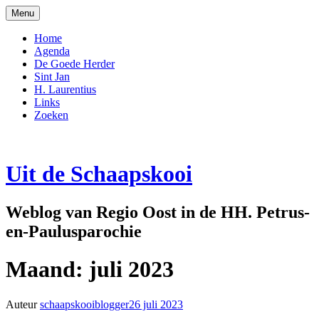
Naar
Menu
de
inhoud
Home
springen
Agenda
De Goede Herder
Sint Jan
H. Laurentius
Links
Zoeken
Uit de Schaapskooi
Weblog van Regio Oost in de HH. Petrus-
en-Paulusparochie
Maand:
juli 2023
Auteur
schaapskooiblogger
26 juli 2023